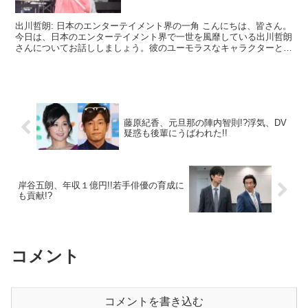
出川哲朗: 日本のエンターテイメント界の一角 こんにちは、皆さん。
今日は、日本のエンターテイメント界で一世を風靡している出川哲朗
さんについてお話ししましょう。彼のユーモラスなキャラクターと独
特のスタイルは、多くの人々を魅了し、日本のカル...
藤原紀香、元旦那の陣内智則!?浮気、DV
疑惑も後輩にうばわれた!!
岸谷五朗、年収１億円!!若手俳優の育成に
も貢献!?
コメント
コメントを書き込む