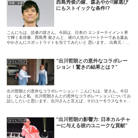
西島秀俊の嫁、森あやか!!嫁選び
俳優、女優
にもストイックな条件!?
こんにちは、読者の皆さん。今回は、日本の エンターテイメント界
で輝く名俳優、西島秀 俊さんと、彼の人生のパートナーである森あ
やかさんにスポットライトを当ててみたいと 思います。 出典元：
PLEASANTO ZONE 西島さんはその才能と...
“出川哲朗との意外なコラボレー
きりんブログ
ション！驚きの結果とは？”
出川哲朗との意外なコラボレーション！ こんにちは、皆さん。今日
は、なんと私、出川哲朗さんとの意外なコラボレーションについてお
話ししたいと思います。出川さんと言えば、そのユーモラスなキャラ
クターと、人々を笑顔にする力で知られていますよね。...
“出川哲朗の影響力: 日本カルチャ
きりんブログ
ーに与える彼のユニークな貢献”