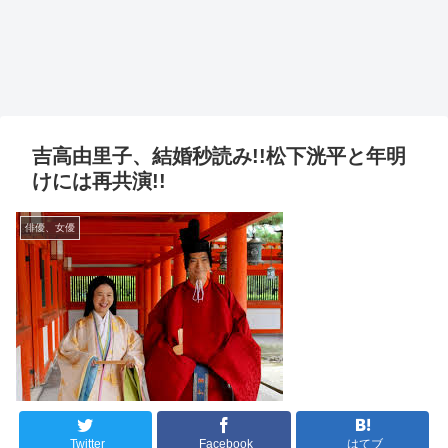
吉高由里子、結婚秒読み!!松下洸平と年明
けには再共演!!
俳優、女優
Twitter
Facebook
はてブ