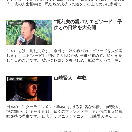
う。彼の人生哲学は、私たちが成功への道を歩む上で大いに参考にな
ると思います。 出川哲朗さんは、コメディアン、俳優...
“筧利夫の親バカエピソード！子
俳優、女優
供との日常を大公開”
こんにちは、筧利夫です。 今日は、私の親バカエピソードを大公開
します。 エピソード1：初めてのお絵かき 子供が初めてお絵かきを
した日のことです。 彼がクレヨンを握りしめ、紙に向かって一生懸
命に何かを描いていました。 私は彼の作品を見て、...
山崎賢人 年収
俳優、女優
日本のエンターテインメント業界における著 名な俳優、山崎賢人。
彼の輝かしいキャリア は、多くのファンとメディアが彼の収入に興
味を持つ理由です。 出典元：アニメ！アニメ！ 山崎賢人さんは、そ
の見た目とは裏腹に、か なりの天...