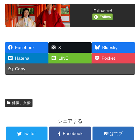
Follow me!
Facebook
X
Bluesky
Hatena
LINE
Pocket
Copy
俳優、女優
シェアする
Twitter
Facebook
はてブ