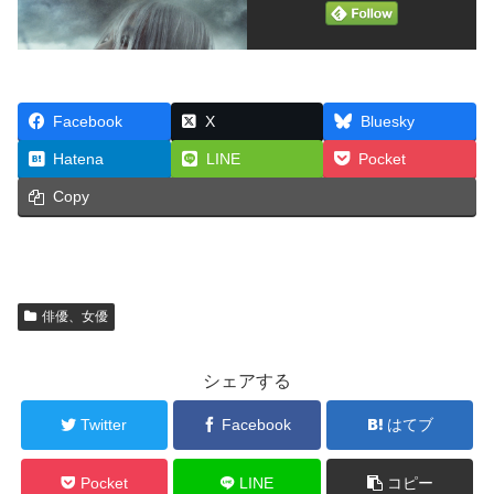
Facebook
X
Bluesky
Hatena
LINE
Pocket
Copy
俳優、女優
シェアする
Twitter
Facebook
はてブ
Pocket
LINE
コピー