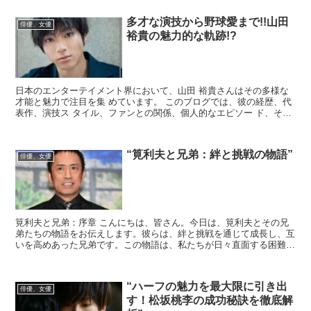
多才な演技から野球愛まで!!山田
俳優、女優
裕貴の魅力的な軌跡!?
日本のエンターテイメント界において、山田 裕貴さんはその多様な
才能と魅力で注目を集 めています。 このブログでは、彼の経歴、代
表作、演技ス タイル、ファンとの関係、個人的なエピソー ド、そし
て最新情報について深く掘り下げま す。 出典元：...
“筧利夫と兄弟：絆と挑戦の物語”
俳優、女優
筧利夫と兄弟：序章 こんにちは、皆さん。今日は、筧利夫とその兄
弟たちの物語をお伝えします。彼らは、絆と挑戦を通じて成長し、互
いを高めあった兄弟です。この物語は、私たちが日々直面する困難や
挑戦に立ち向かう勇気を与えてくれるでしょう。 筧...
“ハーフの魅力を最大限に引き出
俳優、女優
す！松坂桃李の成功秘訣を徹底解