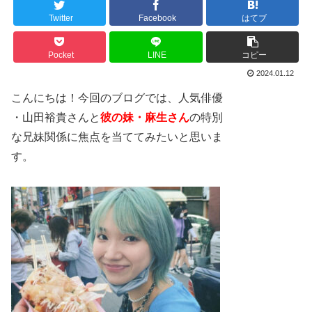
Twitter
Facebook
はてブ
Pocket
LINE
コピー
2024.01.12
こんにちは！今回のブログでは、人気俳優
・山田裕貴さんと
彼の妹・麻生さん
の特別
な兄妹関係に焦点を当ててみたいと思いま
す。