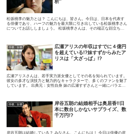
析”
松坂桃李の魅力とは？ こんにちは、皆さん。今日は、日本を代表す
る俳優であり、ハーフの魅力を最大限に引き出している松坂桃李さん
についてお話ししましょう。 松坂桃李さんは、その端正な顔立ち
と、演技力の高さで知られています。しかし、彼の魅力は...
広瀬アリスの年収はすでに４億円
俳優、女優
を超えている!?妹すずからみたア
リスは「大ざっぱ」!?
広瀬アリスさんは、若手実力派女優としてその名を知られています。
彼女の多才な演技力と魅力的なキャラクターで、多くのファンを魅了
しています。 出典元：女性自身 妹の広瀬すずさんと一緒にバラエテ
ィ番組に出演することが多く、二人の掛け合いが視聴者...
岸谷五朗の結婚相手は奥居香!!日
俳優、女優
本に数台しかないサプライズ、数
千万円!?
岸谷五朗は結婚している？ みなさん、こんにちは！ 今日は俳優の岸