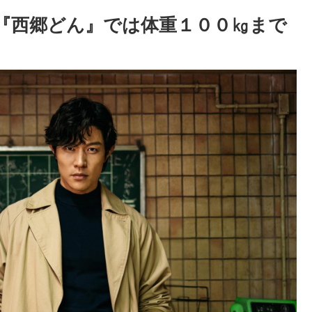
?『西郷どん』では体重１００㎏まで