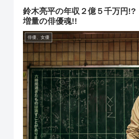
鈴木亮平の年収２億５千万円!
増量の俳優魂!!
俳優、女優