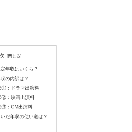
次
推定年収はいくら？
年収の内訳は？
訳①：ドラマ出演料
訳②：映画出演料
訳③：CM出演料
稼いだ年収の使い道は？