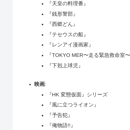
『天皇の料理番』
『銭形警部』
『西郷どん』
『テセウスの船』
『レンアイ漫画家』
『TOKYO MER〜走る緊急救命室
『下剋上球児』
映画
:
『HK 変態仮面』シリーズ
『風に立つライオン』
『予告犯』
『俺物語!!』