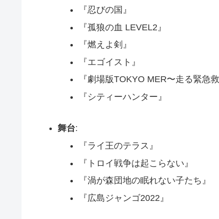
『忍びの国』
『孤狼の血 LEVEL2』
『燃えよ剣』
『エゴイスト』
『劇場版TOKYO MER〜走る緊急
『シティーハンター』
舞台
:
『ライ王のテラス』
『トロイ戦争は起こらない』
『渦が森団地の眠れない子たち』
『広島ジャンゴ2022』