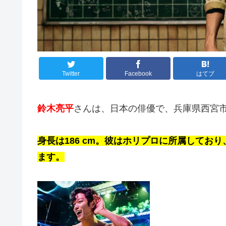
Twitter
Facebook
はてブ
鈴木亮平
さんは、日本の俳優で、兵庫県西宮
身長は186 cm。彼はホリプロに所属してお
ます。