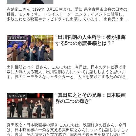
赤楚衛二さんは1994年3月1日生まれ、愛知 県名古屋市出身の日本の
俳優、モデルです​​。 トライストーン・エンタテイメントに所属し、
多岐にわたる映画やテレビドラマに出演し ています。 出典元：東京
カレンダー 1...
“出川哲朗の人生哲学：彼が推薦
きりんブログ
する5つの必読書籍とは？”
出川哲朗とは？ 皆さん、こんにちは！今日は、日本のテレビ界で非
常に人気のある芸人、出川哲朗さんについてお話ししようと思いま
す。彼のユーモラスなキャラクターと、人々を笑顔にするための絶え
ず努力する姿勢は、多くの人々に愛されています。 出...
“真田広之とその兄弟：日本映画
きりんブログ
界の二つの輝き”
真田広之：日本映画界の輝き こんにちは、映画好きの皆さん。今日
は、日本映画界の一角を支える真田広之さんについてお話ししましょ
う。彼は、その演技力と存在感で、国内外の映画界を魅了し続けてい