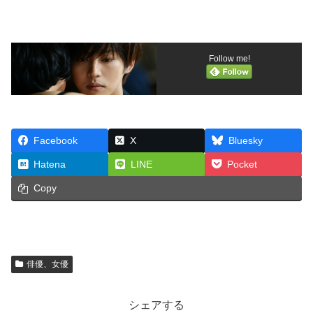
Follow me!
Facebook
X
Bluesky
Hatena
LINE
Pocket
Copy
俳優、女優
シェアする