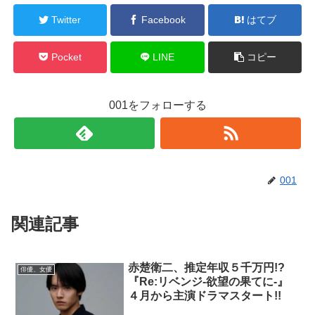
Twitter
Facebook
はてブ
Pocket
LINE
コピー
001をフォローする
001
関連記事
赤楚衛二、推定年収５千万円!?
俳優、女優
『Re:リベンジ-欲望の果てに-』
４月から主演ドラマスタート!!