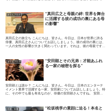
ます。 真田さんは、幅広い役柄をこなすことで知られ...
“真田広之と母親の絆: 世界を舞台
きりんブログ
に活躍する彼の成功の裏にある母
の影響”
真田広之の旅立ち こんにちは、皆さん。今日は、日本が世界に誇る
俳優、真田広之さんについてお話ししましょう。彼の成功の裏には、
一人の女性の影響が大きく関わっています。それは、彼の母親です。
真田さんは、映画やドラマで見るその演技力はもちろ...
“安田顕とその兄弟：才能あふれ
きりんブログ
る一家の秘密を探る”
安田顕とは誰か？ こんにちは、皆さん。今日は、日本のエンターテ
イメント業界で活躍する一家、安田家についてお話ししましょう。特
に、その中でも最も有名なのが、俳優の安田顕さんですね。 安田顕
さんは、映画やドラマ、舞台などで幅広く活躍している...
“松坂桃李の素顔に迫る！本名と
俳優、女優