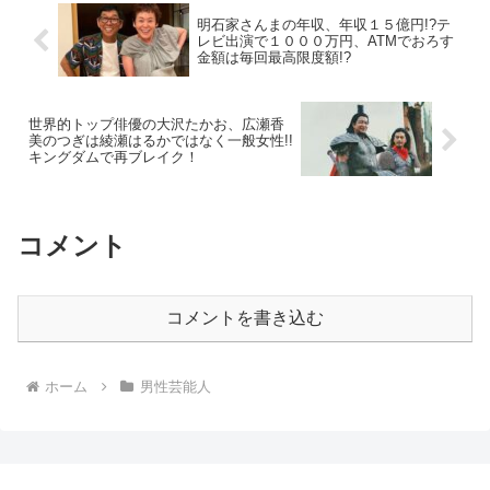
明石家さんまの年収、年収１５億円!?テ
レビ出演で１０００万円、ATMでおろす
金額は毎回最高限度額!?
世界的トップ俳優の大沢たかお、広瀬香
美のつぎは綾瀬はるかではなく一般女性!!
キングダムで再ブレイク！
コメント
コメントを書き込む
ホーム
男性芸能人