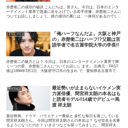
赤楚衛二の成功の秘訣 こんにちは、皆さん。今日は、日本のエンタ
ーテイメント業界で急速に名を上げている若手俳優、赤楚衛二さんに
ついてお話ししましょう。彼の成功の裏には、一体何があるのでしょ
うか？ 赤楚衛二のプロフィール まずは、赤楚さ...
「俺ハーフなんだよ。大阪と神戸
きりんブログ
の」赤楚衛二はハーフ!?父親は言
語学者で名古屋学院大学の学長!!
赤楚衛二の魅力とは？ 今日は、日本のエンターテイメント業界で輝
く一つの星、赤楚衛二さんについてお話しし ます。 出典元：FAST
彼は1994年3月1日、大阪府守口市の生まれ で、愛知県名古屋市で育
った俳優兼モデルで す。現在はトラ...
最近勢いが止まらないイケメン実
男性芸能人
力派俳優、間宮祥太朗の本名はも
と読者モデル!!14歳でデビュー馬
渡 祥太朗
最近映画、ドラマ、バラエティー番組と 多忙な毎日を過ごしている
間宮祥太朗さん。 今回は間宮祥太朗さんの本名は？ なぜ芸名を名乗
るようになったのか？ いきさつなどを探ってみました。 間宮祥太朗