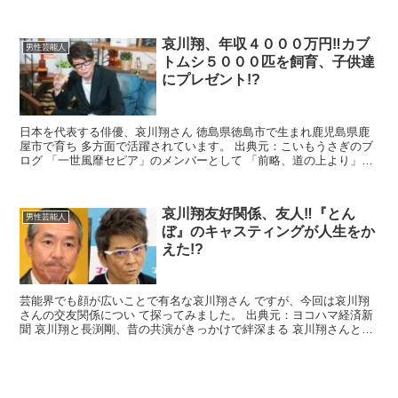
さんの本名は？ 東京リベンジャーズ2 血のハロウィ...
哀川翔、年収４０００万円‼カブ
男性芸能人
トムシ５０００匹を飼育、子供達
にプレゼント!?
日本を代表する俳優、哀川翔さん 徳島県徳島市で生まれ鹿児島県鹿
屋市で育ち 多方面で活躍されています。 出典元：こいもうさぎのブ
ログ 「一世風靡セピア」のメンバーとして 「前略、道の上より」で
レコードデビュー したことから始ます。 その...
哀川翔友好関係、友人‼『とん
男性芸能人
ぼ』のキャスティングが人生をか
えた!?
芸能界でも顔が広いことで有名な哀川翔さん ですが、今回は哀川翔
さんの交友関係につい て探ってみました。 出典元：ヨコハマ経済新
聞 哀川翔と長渕剛、昔の共演がきっかけで絆深まる 哀川翔さんと長
渕剛さんの関係は、19 88年に放送されたドラマ...