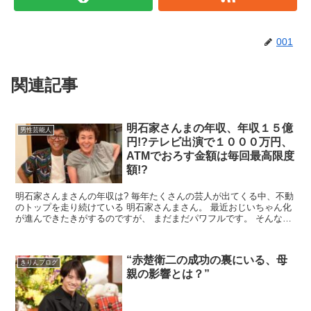
001
関連記事
明石家さんまの年収、年収１５億
男性芸能人
円!?テレビ出演で１０００万円、
ATMでおろす金額は毎回最高限度
額!?
明石家さんまさんの年収は? 毎年たくさんの芸人が出てくる中、不動
のトップを走り続けている 明石家さんまさん。 最近おじいちゃん化
が進んできたきがするのですが、 まだまだパワフルです。 そんな明
石家さんまさんの年収、 稼いだお金を一体どこに使...
“赤楚衛二の成功の裏にいる、母
きりんブログ
親の影響とは？”