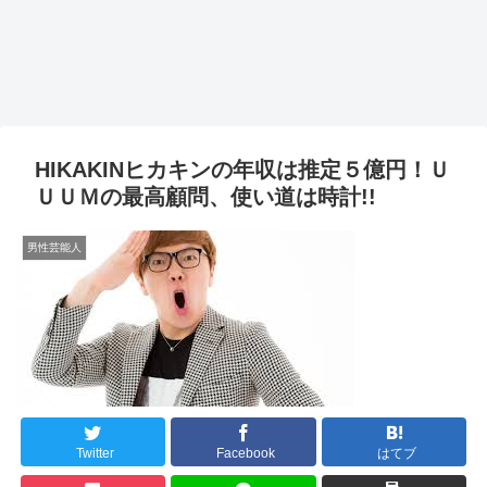
HIKAKINヒカキンの年収は推定５億円！Ｕ
ＵＵＭの最高顧問、使い道は時計!!
男性芸能人
Twitter
Facebook
はてブ