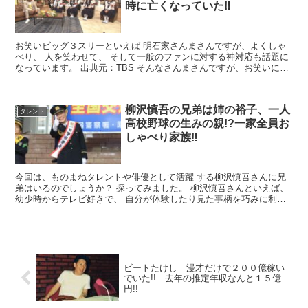
時に亡くなっていた‼
お笑いビッグ３スリーといえば 明石家さんまさんですが、よくしゃ
べり、 人を笑わせて、 そして一般のファンに対する神対応も話題に
なっています。 出典元：TBS そんなさんまさんですが、お笑いに対
する 情熱やが過去の母親に対する愛情がかなり...
柳沢慎吾の兄弟は姉の裕子、一人
タレント
高校野球の生みの親!?一家全員お
しゃべり家族‼
今回は、ものまねタレントや俳優として活躍 する柳沢慎吾さんに兄
弟はいるのでしょうか？ 探ってみました。 柳沢慎吾さんといえば、
幼少時からテレビ好きで、 自分が体験したり見た事柄を巧みに利用
し再現す るコントのような独り芝居を行うことが得意で...
ビートたけし 漫才だけで２００億稼い
でいた!! 去年の推定年収なんと１５億
円!!