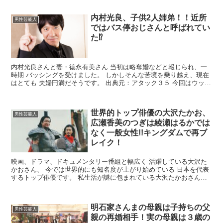
内村光良、子供2人姉弟！！近所
男性芸能人
ではバス停おじさんと呼ばれてい
た⁉
内村光良さんと妻・徳永有美さん 当初は略奪婚などと報じられ、一
時期 バッシングを受けました。 しかしそんな苦境を乗り越え、現在
はとても 夫婦円満だそうです。 出典元：アタック３５ 今回はウッチ
ャンの子供について調べてみました。 内村光良...
世界的トップ俳優の大沢たかお、
男性芸能人
広瀬香美のつぎは綾瀬はるかでは
なく一般女性!!キングダムで再ブ
レイク！
映画、ドラマ、ドキュメンタリー番組と幅広く 活躍している大沢た
かおさん、 今では世界的にも知名度が上がり始めている 日本を代表
するトップ俳優です。 私生活が謎に包まれている大沢たかおさんは
結婚しているのでしょうか？ 出典元：ENCOUN...
明石家さんまの母親は子持ちの父
男性芸能人
親の再婚相手！実の母親は３歳の