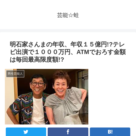
芸能☆蛙
明石家さんまの年収、年収１５億円!?テレ
ビ出演で１０００万円、ATMでおろす金額
は毎回最高限度額!?
男性芸能人