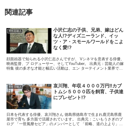
関連記事
小沢仁志の子供、兄弟、嫁はどん
男性芸能人
な人!?ディズニーランド、イッ
ツ・ア・スモールワールドをこよ
なく愛!?
顔面凶器で知られる小沢仁志さんですが、 Vシネマを意表する俳優、
映画監督、プ ロデューサー、そしてYouTuber。 出典元：芸能人の嫁
特集 彼の多才な才能と幅広い活動は、エン ターテイメント業界で高
い評価を得てい ます。 そんな小沢仁志...
哀川翔、年収４０００万円‼カブ
男性芸能人
トムシ５０００匹を飼育、子供達
にプレゼント!?
日本を代表する俳優、哀川翔さん 徳島県徳島市で生まれ鹿児島県鹿
屋市で育ち 多方面で活躍されています。 出典元：こいもうさぎのブ
ログ 「一世風靡セピア」のメンバーとして 「前略、道の上より」で
レコードデビュー したことから始ます。 その...