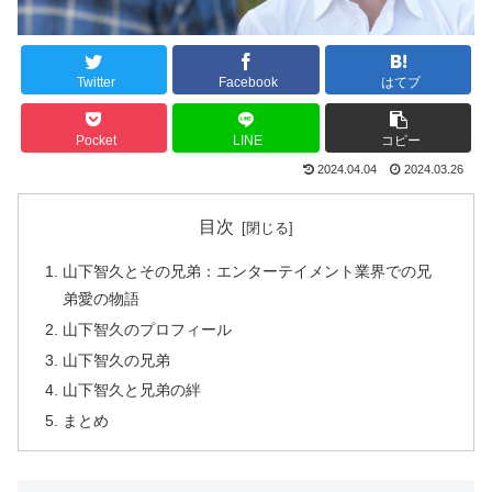
Twitter
Facebook
はてブ
Pocket
LINE
コピー
2024.04.04
2024.03.26
目次
山下智久とその兄弟：エンターテイメント業界での兄
弟愛の物語
山下智久のプロフィール
山下智久の兄弟
山下智久と兄弟の絆
まとめ