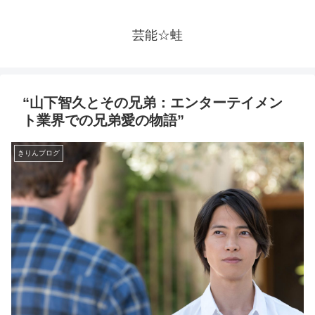
芸能☆蛙
“山下智久とその兄弟：エンターテイメン
ト業界での兄弟愛の物語”
きりんブログ