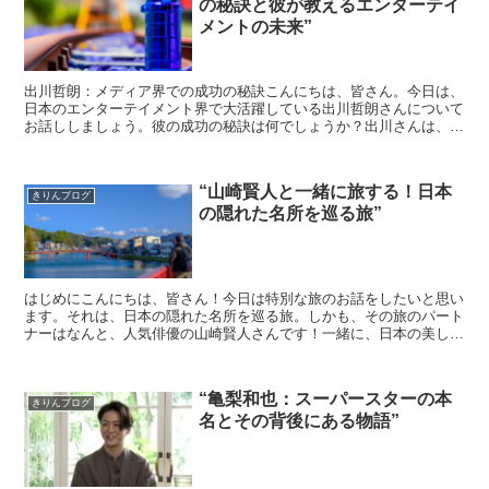
の秘訣と彼が教えるエンターテイ
メントの未来”
出川哲朗：メディア界での成功の秘訣こんにちは、皆さん。今日は、
日本のエンターテイメント界で大活躍している出川哲朗さんについて
お話ししましょう。彼の成功の秘訣は何でしょうか？出川さんは、常
に前向きな姿勢で、どんな困難も乗り越えてきました。彼の...
“山崎賢人と一緒に旅する！日本
きりんブログ
の隠れた名所を巡る旅”
はじめにこんにちは、皆さん！今日は特別な旅のお話をしたいと思い
ます。それは、日本の隠れた名所を巡る旅。しかも、その旅のパート
ナーはなんと、人気俳優の山崎賢人さんです！一緒に、日本の美しい
風景や文化を体験してみませんか？山崎賢人との出会いまず...
“亀梨和也：スーパースターの本
きりんブログ
名とその背後にある物語”