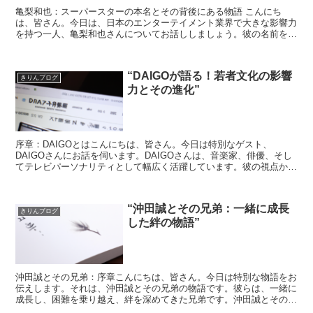
亀梨和也：スーパースターの本名とその背後にある物語 こんにち
は、皆さん。今日は、日本のエンターテイメント業界で大きな影響力
を持つ一人、亀梨和也さんについてお話ししましょう。彼の名前を聞
いたことがない方は少ないでしょう。でも、彼の本名とそ...
“DAIGOが語る！若者文化の影響
きりんブログ
力とその進化”
序章：DAIGOとはこんにちは、皆さん。今日は特別なゲスト、
DAIGOさんにお話を伺います。DAIGOさんは、音楽家、俳優、そし
てテレビパーソナリティとして幅広く活躍しています。彼の視点から
見た若者文化の影響力とその進化について、深く掘り下...
“沖田誠とその兄弟：一緒に成長
きりんブログ
した絆の物語”
沖田誠とその兄弟：序章こんにちは、皆さん。今日は特別な物語をお
伝えします。それは、沖田誠とその兄弟の物語です。彼らは、一緒に
成長し、困難を乗り越え、絆を深めてきた兄弟です。沖田誠とその兄
弟：幼少期沖田誠とその兄弟は、田舎の小さな町で育ちまし...