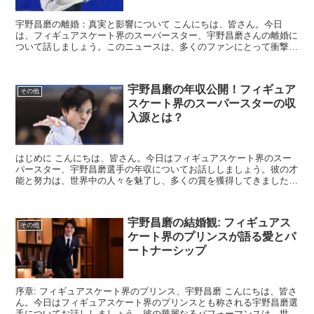
宇野昌磨の離婚：真実と影響について こんにちは、皆さん。今日
は、フィギュアスケート界のスーパースター、宇野昌磨さんの離婚に
ついて話しましょう。このニュースは、多くのファンにとって衝撃的
だったと思います。しかし、私たちは彼のプライベートな...
宇野昌磨の年収公開！フィギュア
その他
スケート界のスーパースターの収
入源とは？
はじめに こんにちは、皆さん。今日はフィギュアスケート界のスー
パースター、宇野昌磨選手の年収についてお話ししましょう。彼の才
能と努力は、世界中の人々を魅了し、多くの賞を獲得してきました。
しかし、彼の収入源は何でしょうか？それについて詳し...
宇野昌磨の結婚観: フィギュアス
その他
ケート界のプリンスが語る愛とパ
ートナーシップ
序章: フィギュアスケート界のプリンス、宇野昌磨 こんにちは、皆さ
ん。今日はフィギュアスケート界のプリンスとも称される宇野昌磨選
手についてお話ししましょう。彼の華麗なるパフォーマンスは、世界