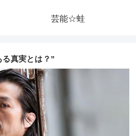
芸能☆蛙
ある真実とは？”