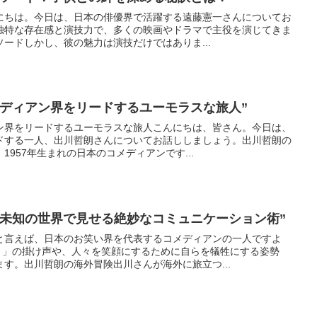
にちは。今日は、日本の俳優界で活躍する遠藤憲一さんについてお
独特な存在感と演技力で、多くの映画やドラマで主役を演じてきま
ードしかし、彼の魅力は演技だけではありま...
メディアン界をリードするユーモラスな旅人”
ン界をリードするユーモラスな旅人こんにちは、皆さん。今日は、
ドする一人、出川哲朗さんについてお話ししましょう。出川哲朗の
957年生まれの日本のコメディアンです...
！未知の世界で見せる絶妙なコミュニケーション術”
と言えば、日本のお笑い界を代表するコメディアンの一人ですよ
！」の掛け声や、人々を笑顔にするために自らを犠牲にする姿勢
す。出川哲朗の海外冒険出川さんが海外に旅立つ...