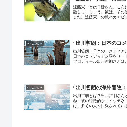
遠藤憲一とは？皆さん、こん
話ししましょう。彼は、その
した。遠藤憲一の親バカエピソ
“出川哲朗：日本のコ
きりんブログ
出川哲朗：日本のコメディア
日本のコメディアン界をリー
プロフィール出川哲朗さんは、1
“出川哲朗の海外冒険
きりんブログ
出川哲朗とは？出川哲朗さん
ね。彼の特徴的な「イッテQ
は、多くの人々に愛されていま