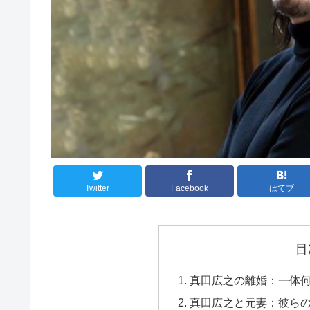
Twitter
Facebook
はてブ
目
真田広之の離婚：一体
真田広之と元妻：彼ら