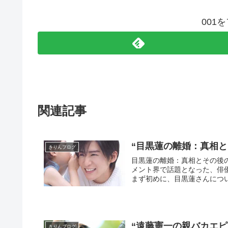
001
関連記事
“目黒蓮の離婚：真相と
きりんブログ
目黒蓮の離婚：真相とその後の人生に迫る こんにちは、皆さん。
メント界で話題となった、俳優の目
まず初めに、目黒蓮さんについ
“遠藤憲一の親バカエ
きりんブログ