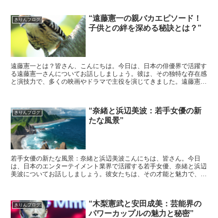
“遠藤憲一の親バカエピソード！
きりんブログ
子供との絆を深める秘訣とは？”
遠藤憲一とは？皆さん、こんにちは。今日は、日本の俳優界で活躍す
る遠藤憲一さんについてお話ししましょう。彼は、その独特な存在感
と演技力で、多くの映画やドラマで主役を演じてきました。遠藤憲一
の親バカエピソードしかし、彼の魅力は演技だけではありま...
“奈緒と浜辺美波：若手女優の新
きりんブログ
たな風景”
若手女優の新たな風景：奈緒と浜辺美波こんにちは、皆さん。今日
は、日本のエンターテイメント業界で活躍する若手女優、奈緒と浜辺
美波についてお話ししましょう。彼女たちは、その才能と魅力で、新
たな風景を描き出しています。奈緒：新たな才能の台頭まずは...
“木梨憲武と安田成美：芸能界の
きりんブログ
パワーカップルの魅力と秘密”