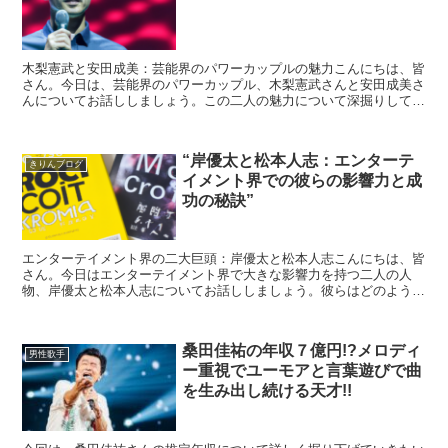
木梨憲武と安田成美：芸能界のパワーカップルの魅力こんにちは、皆
さん。今日は、芸能界のパワーカップル、木梨憲武さんと安田成美さ
んについてお話ししましょう。この二人の魅力について深掘りしてい
きますよ。木梨憲武さんと言えば、日本を代表するエンター...
“岸優太と松本人志：エンターテ
きりんブログ
イメント界での彼らの影響力と成
功の秘訣”
エンターテイメント界の二大巨頭：岸優太と松本人志こんにちは、皆
さん。今日はエンターテイメント界で大きな影響力を持つ二人の人
物、岸優太と松本人志についてお話ししましょう。彼らはどのように
して成功を収め、業界にどのような影響を与えてきたのでしょ...
桑田佳祐の年収７億円!?メロディ
男性歌手
ー重視でユーモアと言葉遊びで曲
を生み出し続ける天才!!