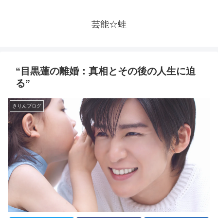
芸能☆蛙
“目黒蓮の離婚：真相とその後の人生に迫
る”
きりんブログ