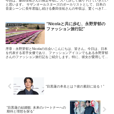
今回は、桑田佳祐さんの推定年収について詳しく掘り下げていきたい
と思います。 サザンオールスターズのボーカリストとして、日本の
音楽シーンに長年君臨し続ける桑田佳祐さんの年収は、驚くべき7億
円とも言われています。 出典元：東京新聞 そんな桑...
“Nicolaと共に歩む、永野芽郁の
きりんブログ
ファッション旅行記”
序章：永野芽郁とNicolaの出会いこんにちは、皆さん。今日は、日本
を代表する若手女優であり、ファッションアイコンでもある永野芽郁
さんのファッション旅行記をご紹介します。特に、彼女が愛用してい
るブランド「Nicola」に焦点を当ててみましょ...
“目黒蓮の本名とは？彼の素顔に迫る！”
“目黒蓮の結婚観: 未来のパートナーへの
期待と理想を探る”