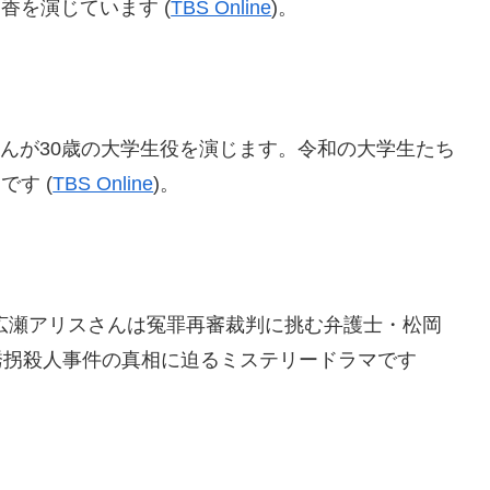
香を演じています​
(
TBS Online
)
​。
さんが30歳の大学生役を演じます。令和の大学生たち
です​
(
TBS Online
)
​。
広瀬アリスさんは冤罪再審裁判に挑む弁護士・松岡
誘拐殺人事件の真相に迫るミステリードラマです​