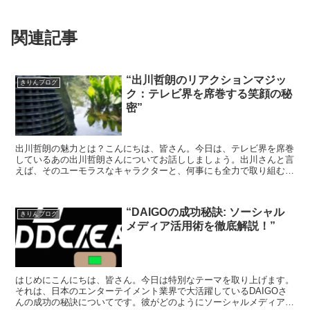
関連記事
“出川哲朗のリアクションマジッ
きりんブログ
ク：テレビ界を席巻する笑顔の秘
密”
出川哲朗の魅力とは？こんにちは、皆さん。今日は、テレビ界を席巻
しているあの出川哲朗さんについてお話ししましょう。出川さんと言
えば、そのユーモラスなキャラクターと、何事にも全力で取り組む姿
勢が魅力ですよね。出川哲朗のリアクションマジック出川さ...
“DAIGOの成功秘訣: ソーシャル
きりんブログ
メディア活用術を徹底解説！”
はじめにこんにちは、皆さん。今日は特別なテーマを取り上げます。
それは、日本のエンターテイメント業界で大活躍しているDAIGOさ
んの成功の秘訣についてです。彼がどのようにソーシャルメディアを