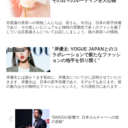
その日々のルーティンを大公開”
目黒蓮の美容への情熱こんにちは、皆さん。今日は、日本の若手俳優
であり、その美しいビジュアルと独特の雰囲気で多くのファンを魅了
している目黒蓮さんについてお話ししましょう。彼の美容への情熱と
その日々のルーティンについて、詳しく掘り下げていきます...
“岸優太: VOGUE JAPANとのコ
きりんブログ
ラボレーションで新たなファッシ
ョンの地平を切り開く”
岸優太とは誰か？まず初めに、岸優太について少し説明させていただ
きます。岸優太は、日本の若手俳優であり、モデルでもあります。彼
の魅力はその独特なファッションセンスと、その演技力にあります。
彼は常に新しいスタイルを追求し、その結果、多くのファッ...
“DAIGOの影響力: 日本カルチャーへの彼
の貢献”