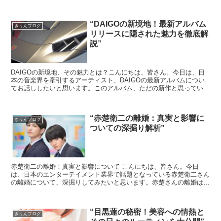
活用しているのか、その具体的な方法を徹底解説します。...
“DAIGOの新境地！最新アルバム
きりんブログ
リリースに隠された魅力を徹底解
説”
DAIGOの新境地、その魅力とは？こんにちは、皆さん。今日は、日
本の音楽界を牽引するアーティスト、DAIGOの最新アルバムについ
てお話ししたいと思います。このアルバム、ただの新作と思っている
方、ちょっと待ってください。ここには、DAIGOの...
“赤楚衛二の離婚：真実と影響に
きりんブログ
ついての深掘り解析”
赤楚衛二の離婚：真実と影響について こんにちは、皆さん。今日
は、日本のエンターテイメント業界で話題となっている赤楚衛二さん
の離婚について、深掘りしてみたいと思います。赤楚さんの離婚は、
多くのファンにとって衝撃的なニュースでしたが、その背...
“目黒蓮の秘密！美容への情熱と
きりんブログ