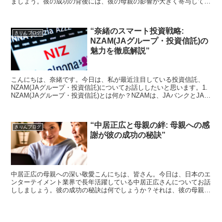
ましょう。彼の成功の背後には、彼の母親の影響が大きく寄与してい
ます。 中丸雄一さんは、幼少期から母親の影響を強く...
“奈緒のスマート投資戦略:
きりんブログ
NZAM(JAグループ・投資信託)の
魅力を徹底解説”
こんにちは、奈緒です。今日は、私が最近注目している投資信託、
NZAM(JAグループ・投資信託)についてお話ししたいと思います。1.
NZAM(JAグループ・投資信託)とは何か？NZAMは、JAバンクとJAあ
いちトヨタが共同で設立した投資信託...
“中居正広と母親の絆: 母親への感
きりんブログ
謝が彼の成功の秘訣”
中居正広の母親への深い敬愛こんにちは、皆さん。今日は、日本のエ
ンターテイメント業界で長年活躍している中居正広さんについてお話
ししましょう。彼の成功の秘訣は何でしょうか？それは、彼の母親へ
の深い敬愛にあると言えます。中居さんは、自身の母親に対...