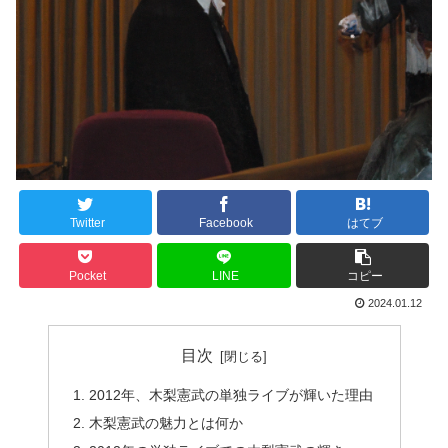
Twitter
Facebook
はてブ
Pocket
LINE
コピー
2024.01.12
目次
2012年、木梨憲武の単独ライブが輝いた理由
木梨憲武の魅力とは何か