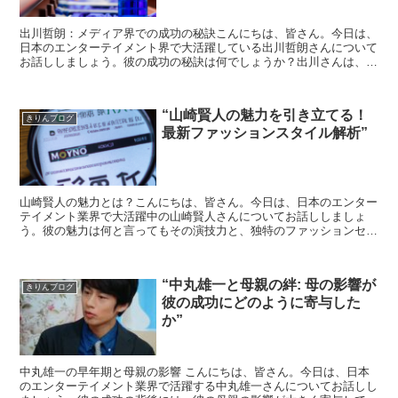
出川哲朗：メディア界での成功の秘訣こんにちは、皆さん。今日は、
日本のエンターテイメント界で大活躍している出川哲朗さんについて
お話ししましょう。彼の成功の秘訣は何でしょうか？出川さんは、常
に前向きな姿勢で、どんな困難も乗り越えてきました。彼の...
“山崎賢人の魅力を引き立てる！
きりんブログ
最新ファッションスタイル解析”
山崎賢人の魅力とは？こんにちは、皆さん。今日は、日本のエンター
テイメント業界で大活躍中の山崎賢人さんについてお話ししましょ
う。彼の魅力は何と言ってもその演技力と、独特のファッションセン
スですよね。山崎さんのファッションは、彼の個性と魅力を引...
“中丸雄一と母親の絆: 母の影響が
きりんブログ
彼の成功にどのように寄与した
か”
中丸雄一の早年期と母親の影響 こんにちは、皆さん。今日は、日本
のエンターテイメント業界で活躍する中丸雄一さんについてお話しし