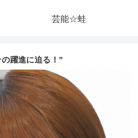
芸能☆蛙
その躍進に迫る！”