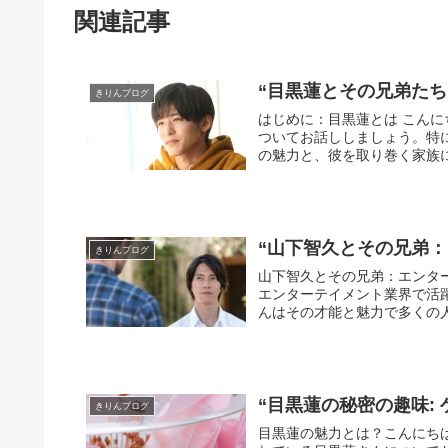
関連記事
“目黒蓮とその兄弟た
きりんブログ
はじめに：目黒蓮とは こんにちは、皆さん。今日は、日本の芸能界で活躍する一族、目黒家に
ついてお話ししましょう。特
“山下智久とその兄弟
きりんブログ
山下智久とその兄弟：エンターテイメント
エンターテイメント業界で活
んはその才能と魅力で多くの人
“目黒蓮の秘密の趣味:
きりんブログ
目黒蓮の魅力とは？こんにち