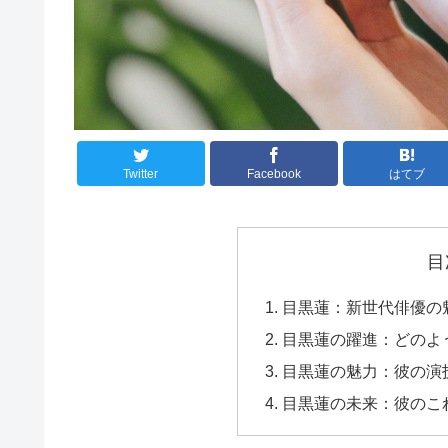
Twitter
Facebook
はてブ
目
目黒蓮：新世代俳優の
目黒蓮の躍進：どのよ
目黒蓮の魅力：彼の演
目黒蓮の未来：彼のこ