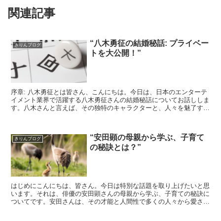
関連記事
“八木勇征の結婚秘話: プライベー
きりんブログ
トを大公開！”
序章: 八木勇征とは皆さん、こんにちは。今日は、日本のエンターテ
イメント業界で活躍する八木勇征さんの結婚秘話についてお話ししま
す。八木さんと言えば、その独特のキャラクターと、人々を魅了する
才能で知られていますよね。八木勇征の結婚生活さて、そ...
“安田顕の母親から学ぶ、子育て
きりんブログ
の秘訣とは？”
はじめにこんにちは、皆さん。今日は特別な話題を取り上げたいと思
います。それは、俳優の安田顕さんの母親から学ぶ、子育ての秘訣に
ついてです。安田さんは、その才能と人間性で多くの人々から愛され
ていますが、その背景には、彼の母親の影響が大きいと言わ...