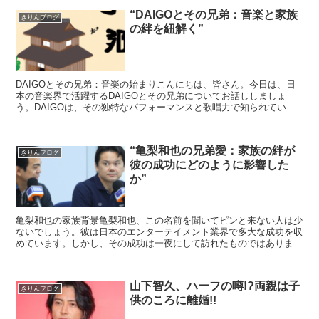
“DAIGOとその兄弟：音楽と家族
きりんブログ
の絆を紐解く”
DAIGOとその兄弟：音楽の始まりこんにちは、皆さん。今日は、日
本の音楽界で活躍するDAIGOとその兄弟についてお話ししましょ
う。DAIGOは、その独特なパフォーマンスと歌唱力で知られていま
すが、彼の音楽への情熱は、実は家族から受け継いだも...
“亀梨和也の兄弟愛：家族の絆が
きりんブログ
彼の成功にどのように影響した
か”
亀梨和也の家族背景亀梨和也、この名前を聞いてピンと来ない人は少
ないでしょう。彼は日本のエンターテイメント業界で多大な成功を収
めています。しかし、その成功は一夜にして訪れたものではありませ
ん。彼の成功の背後には、彼を支え続けてきた家族の存在が...
山下智久、ハーフの噂!?両親は子
きりんブログ
供のころに離婚!!