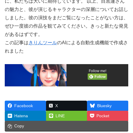
に、私たちは大いに期待しています。 以上、目黒蓮さん
の魅力と、彼が演じるキャラクターの深層についてお話し
しました。彼の演技をまだご覧になったことがない方は、
ぜひ一度彼の作品を観てみてください。きっと新たな発見
があるはずです。
この記事は
きりんツール
のAIによる自動生成機能で作成さ
れました
Follow me!
Facebook
X
Bluesky
Hatena
LINE
Pocket
Copy