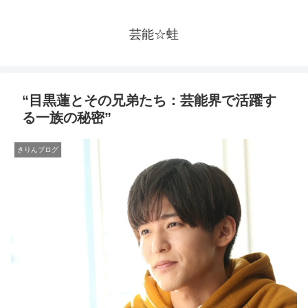
芸能☆蛙
“目黒蓮とその兄弟たち：芸能界で活躍す
る一族の秘密”
きりんブログ