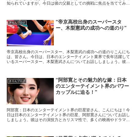
知られていますが、今日は彼の父親としての挑戦に焦点を当ててみた
いと思います。八木さんが父親になったのは、彼がまだ若く...
“帝京高校出身のスーパースタ
きりんブログ
ー、木梨憲武の成功への道のり”
帝京高校出身のスーパースター、木梨憲武の成功への道のりこんにち
は、皆さん。今日は、日本のエンターテイメント業界で長年活躍して
いるスーパースター、木梨憲武さんについてお話ししましょう。彼の
成功への道のりは、多くの人々にとって大きなインスピレー...
“阿部寛とその魅力的な嫁：日本
きりんブログ
のエンターテイメント界のパワー
カップルに迫る！”
阿部寛：日本のエンターテイメント界の巨星皆さん、こんにちは！今
日は日本のエンターテイメント界の巨星、阿部寛さんについてお話し
しましょう。彼はその演技力とカリスマ性で、多くの映画やドラマで
主役を演じてきました。彼の存在感と演技力は、視聴者を引...