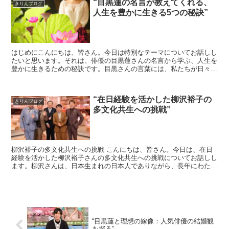
“目黒蓮の名言が教えてくれる、
きりんブログ
人生を豊かに生きる5つの秘訣”
はじめにこんにちは、皆さん。今日は特別なテーマについてお話しし
たいと思います。それは、俳優の目黒蓮さんの名言から学ぶ、人生を
豊かに生きるための秘訣です。目黒さんの言葉には、私たちが日々の
生活で忘れがちな大切なメッセージが詰まっています。秘訣...
“在日経験を活かした柳沢裕子の
きりんブログ
多文化共生への挑戦”
柳沢裕子の多文化共生への挑戦 こんにちは、皆さん。今日は、在日
経験を活かした柳沢裕子さんの多文化共生への挑戦についてお話しし
ます。柳沢さんは、日本生まれの日本人でありながら、長年にわたり
海外で生活を送り、その経験を活かして多文化共生の推...
“目黒蓮と理想の嫁像：人気俳優の結婚観
を探る”