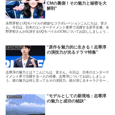
CMの裏側！その魅力と秘密を大
解剖”
永野芽郁とUQモバイルの絶妙なコラボレーションこんにちは、皆さ
ん。今日は、日本のエンターテイメント業界で活躍する若手女優、永
野芽郁さんが出演するUQモバイルのCMについてお話ししましょう。
永野芽郁さんは、その独特な雰囲気と演技力で多くの人々...
“原作を魅力的に生きる！志尊淳
きりんブログ
の演技力が光るドラマ特集”
志尊淳の魅力とは？こんにちは、皆さん。今日は、日本のエンターテ
イメント界で活躍する一人の俳優、志尊淳についてお話ししましょ
う。彼の魅力は何と言ってもその演技力。彼が演じるキャラクター
は、原作の魅力を余すことなく引き立てます。志尊淳の演技力が...
“モデルとしての新境地：志尊淳
きりんブログ
の魅力と成功の秘訣”