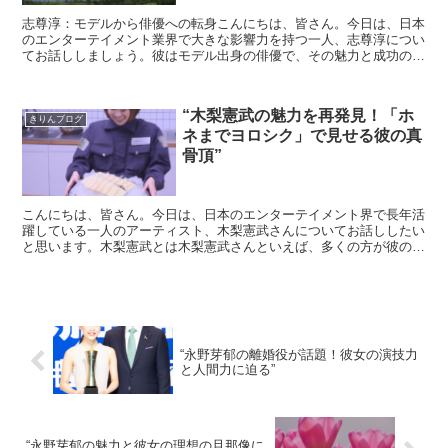
志尊淳：モデルから俳優への転身こんにちは、皆さん。今日は、日本
のエンターテイメント業界で大きな影響力を持つ一人、志尊淳につい
てお話ししましょう。彼はモデル出身の俳優で、その魅力と成功の秘
訣について掘り下げていきます。志尊淳の魅力：ユニークな...
“木梨憲武の魅力を再発見！「ホ
きりんブログ
ネまでヨロシク」で見せる彼の真
骨頂”
こんにちは、皆さん。今日は、日本のエンターテイメント界で長年活
躍している一人のアーティスト、木梨憲武さんについてお話ししたい
と思います。木梨憲武とは木梨憲武さんといえば、多くの方が彼の名
前を聞いたことがあるでしょう。彼は、俳優、歌手、そして...
“永野芽郁の離婚役が話題！彼女の演技力
と人間力に迫る”
“永野芽郁の魅力と彼女の理想の旦那像に