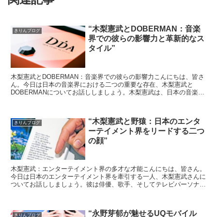
“木梨憲武とDOBERMAN：音楽
きりんブログ
界での彼らの影響力と革新的なス
タイル”
木梨憲武とDOBERMAN：音楽界での彼らの影響力こんにちは、皆さ
ん。今日は日本の音楽界における二つの重要な存在、木梨憲武と
DOBERMANについてお話ししましょう。木梨憲武は、日本の音楽界
で非常に影響力のあるアーティストです。彼は、音楽だ...
“木梨憲武と野猿：日本のエンタ
きりんブログ
ーテイメント界をリードする二つ
の顔”
木梨憲武：エンターテイメント界の多才な才能こんにちは、皆さん。
今日は日本のエンターテイメント界を牽引する一人、木梨憲武さんに
ついてお話ししましょう。彼は俳優、歌手、そしてテレビパーソナリ
ティとして幅広く活躍しています。彼のキャリアは、198...
“永野芽郁が魅せるUQモバイル
きりんブログ