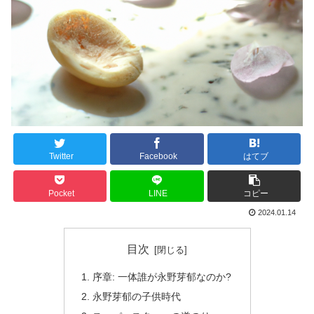
Twitter
Facebook
はてブ
Pocket
LINE
コピー
2024.01.14
目次
序章: 一体誰が永野芽郁なのか?
永野芽郁の子供時代