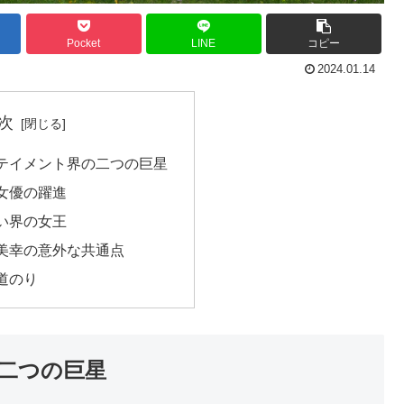
Pocket
LINE
コピー
2024.01.14
次
テイメント界の二つの巨星
女優の躍進
い界の女王
美幸の意外な共通点
道のり
二つの巨星