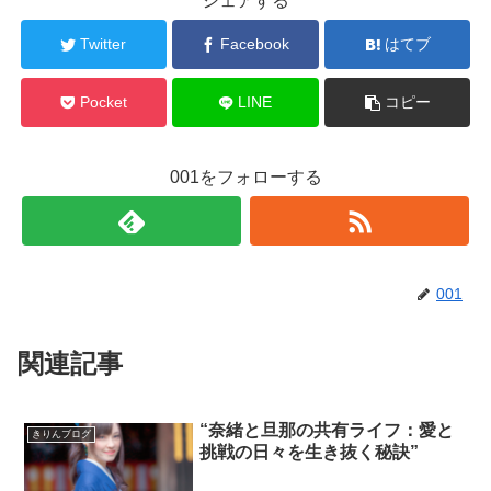
シェアする
Twitter
Facebook
はてブ
Pocket
LINE
コピー
001をフォローする
001
関連記事
“奈緒と旦那の共有ライフ：愛と
きりんブログ
挑戦の日々を生き抜く秘訣”