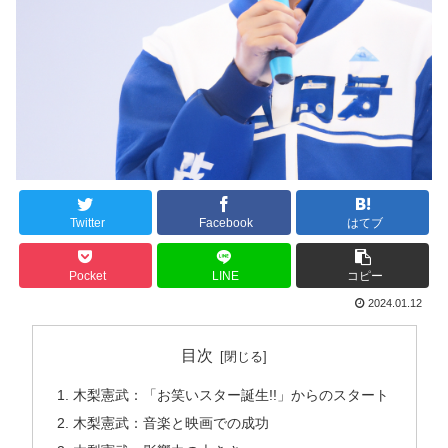
Twitter
Facebook
はてブ
Pocket
LINE
コピー
2024.01.12
目次
木梨憲武：「お笑いスター誕生!!」からのスタート
木梨憲武：音楽と映画での成功