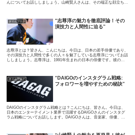
んについてお話ししましょう。山崎賢人さんは、その端正な顔立ちと
自然体の演技で、多くの映画やドラマで主演を務め、国内外...
“志尊淳の魅力を徹底評論！その
きりんブログ
演技力と人間性に迫る”
志尊淳とは？皆さん、こんにちは。今日は、日本の若手俳優であり、
その演技力と人間性で多くの人々を魅了している志尊淳についてお話
ししましょう。志尊淳は、1991年生まれの日本の俳優です。彼の演
技は、その繊細さと深みで観る人々を引きつけます。彼の...
“DAIGOのインスタグラム戦略:
きりんブログ
フォロワーを増やすための秘訣”
DAIGOのインスタグラム戦略とは？こんにちは、皆さん。今日は、
日本のエンターテイメント業界で活躍するDAIGOさんのインスタグ
ラム戦略についてお話しします。DAIGOさんは、音楽家、俳優、そ
してテレビパーソナリティとして幅広く活動していま...