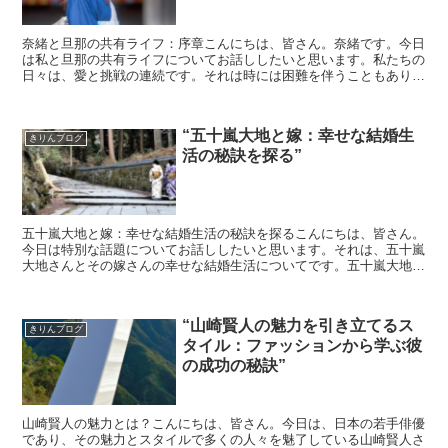
奈緒と旦那の共有ライフ：序章こんにちは、皆さん。奈緒です。今日
は私と旦那の共有ライフについてお話ししたいと思います。私たちの
日々は、愛と挑戦の連続です。それは時には困難を伴うこともありま
すが、それが私たちの生活を豊かで充実したものにしていま...
“五十嵐大地と嫁：幸せな結婚生
きりんブログ
活の秘訣を探る”
五十嵐大地と嫁：幸せな結婚生活の秘訣を探るこんにちは、皆さん。
今日は特別な話題についてお話ししたいと思います。それは、五十嵐
大地さんとその嫁さんの幸せな結婚生活についてです。五十嵐大地と
は？五十嵐大地さんとは、日本の有名なビジネスマンであり...
“山崎賢人の魅力を引き立てるス
きりんブログ
タイル：ファッションから学ぶ彼
の成功の秘訣”
山崎賢人の魅力とは？こんにちは、皆さん。今日は、日本の若手俳優
であり、その魅力とスタイルで多くの人々を魅了している山崎賢人さ