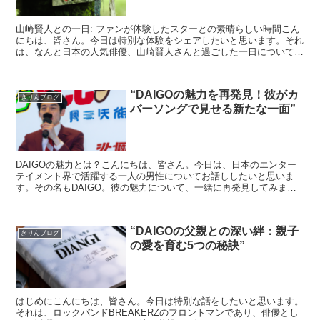
山崎賢人との一日: ファンが体験したスターとの素晴らしい時間こん
にちは、皆さん。今日は特別な体験をシェアしたいと思います。それ
は、なんと日本の人気俳優、山崎賢人さんと過ごした一日についてで
す。驚きましたか？私もです。では、その一日を詳しくお...
“DAIGOの魅力を再発見！彼がカ
きりんブログ
バーソングで見せる新たな一面”
DAIGOの魅力とは？こんにちは、皆さん。今日は、日本のエンター
テイメント界で活躍する一人の男性についてお話ししたいと思いま
す。その名もDAIGO。彼の魅力について、一緒に再発見してみまし
ょう。DAIGOは、ロックバンド「BREAKERZ」...
“DAIGOの父親との深い絆：親子
きりんブログ
の愛を育む5つの秘訣”
はじめにこんにちは、皆さん。今日は特別な話をしたいと思います。
それは、ロックバンドBREAKERZのフロントマンであり、俳優とし