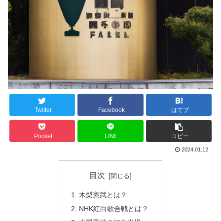
Twitter
Facebook
はてブ
Pocket
LINE
コピー
2024.01.12
目次
木梨憲武とは？
NHK紅白歌合戦とは？