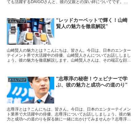
ても活躍するDAIGOさんと、彼の父親との深い絆についてです。
DAIGOさんは、父親との関係を大切にし、その絆を...
“レッドカーペットで輝く！山崎
きりんブログ
賢人の魅力を徹底解説”
山崎賢人の魅力とは？こんにちは、皆さん。今日は、日本のエンター
テイメント界で大活躍中の俳優、山崎賢人さんについてお話ししまし
ょう。彼の魅力を徹底解説します。山崎賢人さんは、その端正な顔立
ちと、多彩な演技力で知られています。彼の魅力は、その見...
“志尊淳の秘密！ウェビナーで学
きりんブログ
ぶ、彼の魅力と成功への道のり”
志尊淳とは？こんにちは、皆さん。今日は、日本のエンターテイメン
ト業界で大活躍中の俳優、志尊淳についてお話ししましょう。彼の魅
力と成功への道のりを探る旅に一緒に出かけてみませんか？志尊淳
は、1991年生まれの日本の俳優です。彼のキャリアは、2...