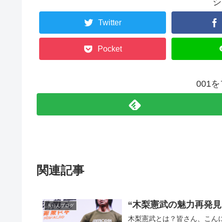
シ
Twitter
Pocket
001
関連記事
“木梨憲武の魅力再発
きりんブログ
木梨憲武とは？皆さん、こん