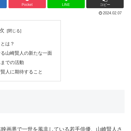
Pocket
LINE
コピー
2024.02.07
次
力とは？
せる山崎賢人の新たな一面
れまでの活動
崎賢人に期待すること
本映画界で一世を風非している若手俳優、山崎賢人さ