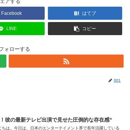
ェアする
Facebook
はてブ
LINE
コピー
をフォローする
001
見！彼の最新テレビ出演で見せた圧倒的な存在感”
にちは。今日は、日本のエンターテイメント界で長年活躍している