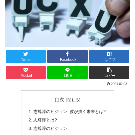
Twitter
Facebook
はてブ
Pocket
LINE
コピー
2024.02.08
目次
志尊淳のビジョン: 彼が描く未来とは?
志尊淳とは?
志尊淳のビジョン