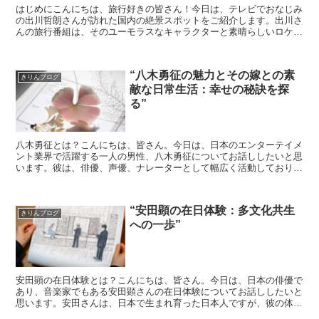
はじめにこんにちは、旅行好きの皆さん！今日は、テレビでおなじみ
の出川哲朗さんが訪れた国内の絶景スポットをご紹介します。出川さ
んの旅行番組は、そのユーモラスなキャラクターと素晴らしいロケー
ションで大人気ですよね。さて、それでは一緒に出川さんの...
“八木勇征の魅力とその嫁との素
きりんブログ
敵な日常生活：幸せの秘訣を探
る”
八木勇征とは？こんにちは、皆さん。今日は、日本のエンターテイメ
ント業界で活躍する一人の男性、八木勇征についてお話ししたいと思
います。彼は、俳優、声優、ナレーターとして幅広く活動しており、
その才能と魅力で多くの人々を魅了しています。八木勇征は...
“安田顕の在日体験：多文化共生
きりんブログ
への一歩”
安田顕の在日体験とは？こんにちは、皆さん。今日は、日本の俳優で
あり、音楽家でもある安田顕さんの在日体験についてお話ししたいと
思います。安田さんは、日本で生まれ育った日本人ですが、彼の体験
は、多文化共生について考えるきっかけを与えてくれます。...