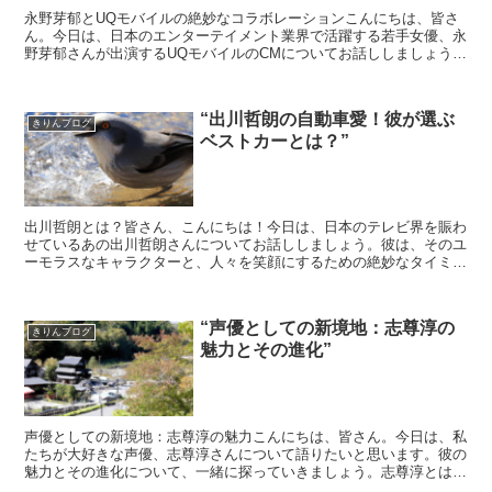
永野芽郁とUQモバイルの絶妙なコラボレーションこんにちは、皆さ
ん。今日は、日本のエンターテイメント業界で活躍する若手女優、永
野芽郁さんが出演するUQモバイルのCMについてお話ししましょう。
永野芽郁さんは、その独特な雰囲気と演技力で多くの人々...
“出川哲朗の自動車愛！彼が選ぶ
きりんブログ
ベストカーとは？”
出川哲朗とは？皆さん、こんにちは！今日は、日本のテレビ界を賑わ
せているあの出川哲朗さんについてお話ししましょう。彼は、そのユ
ーモラスなキャラクターと、人々を笑顔にするための絶妙なタイミン
グで知られています。でも、彼の知られざる一面があるのを...
“声優としての新境地：志尊淳の
きりんブログ
魅力とその進化”
声優としての新境地：志尊淳の魅力こんにちは、皆さん。今日は、私
たちが大好きな声優、志尊淳さんについて語りたいと思います。彼の
魅力とその進化について、一緒に探っていきましょう。志尊淳とは？
まず、志尊淳さんについて少し説明しましょう。彼は、日本...