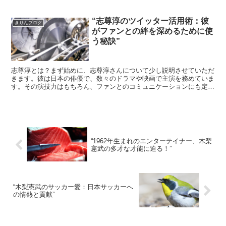
“志尊淳のツイッター活用術：彼
きりんブログ
がファンとの絆を深めるために使
う秘訣”
志尊淳とは？まず始めに、志尊淳さんについて少し説明させていただ
きます。彼は日本の俳優で、数々のドラマや映画で主演を務めていま
す。その演技力はもちろん、ファンとのコミュニケーションにも定評
があります。志尊淳のツイッター活用術それでは、本題の志...
“1962年生まれのエンターテイナー、木梨
憲武の多才な才能に迫る！”
“木梨憲武のサッカー愛：日本サッカーへ
の情熱と貢献”