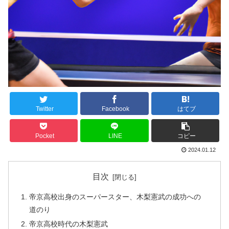
Twitter
Facebook
はてブ
Pocket
LINE
コピー
2024.01.12
目次
帝京高校出身のスーパースター、木梨憲武の成功への
道のり
帝京高校時代の木梨憲武