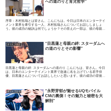
への道のりと育児哲学”
序章：木村拓哉とは皆さん、こんにちは。今日は日本のエンターテイ
メント業界を牽引する一人、木村拓哉さんについてお話ししましょ
う。彼の成功の秘訣は何でしょうか？その答えの一部は、彼の母親の
育児哲学にあると私は考えています。木村拓哉の母親の育児哲...
“目黒蓮と母親の絆: スターダムへ
きりんブログ
の道のりとその影響”
目黒蓮と母親の絆: スターダムへの道のり こんにちは、皆さん。今日
は、日本のエンターテイメント業界で急速に名を上げている若手俳
優、目黒蓮さんについてお話ししたいと思います。彼の成功の背後に
は、彼と彼の母親との強い絆があります。それでは、...
“永野芽郁が魅せるUQモバイル
きりんブログ
CMの裏側！その魅力と秘密を大
解剖”