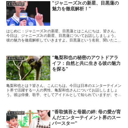
“ジャニーズJr.の新星、目黒蓮の
きりんブログ
魅力を徹底解析！”
はじめに：ジャニーズJr.の新星、目黒蓮とはこんにちは、皆さん。
今日は、ジャニーズJr.の新星、目黒蓮についてお話ししましょう。
彼の魅力を徹底解析していきますよ。目黒蓮という名前、聞いたこと
がありますか？まだ詳しく知らない方も多いかもしれま...
“亀梨和也の秘密のアウトドアラ
きりんブログ
イフ：自然と共に生きる彼の魅力
を探る”
亀梨和也とは？皆さん、こんにちは。今日は日本のエンターテイメン
ト界で活躍する一人の男性、亀梨和也さんについてお話ししましょ
う。彼は俳優、歌手、そしてアイドルとして知られていますが、その
多才な才能は彼のプロフェッショナルなキャリアだけに留まり...
“香取慎吾と母親の絆: 母の愛が育
きりんブログ
んだエンターテイメント界のスー
パースター”