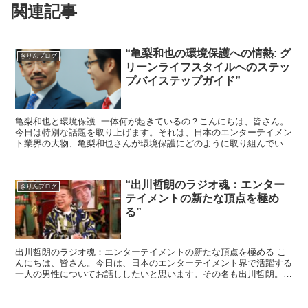
関連記事
“亀梨和也の環境保護への情熱: グ
きりんブログ
リーンライフスタイルへのステッ
プバイステップガイド”
亀梨和也と環境保護: 一体何が起きているの？こんにちは、皆さん。
今日は特別な話題を取り上げます。それは、日本のエンターテイメン
ト業界の大物、亀梨和也さんが環境保護にどのように取り組んでいる
かについてです。亀梨さんは、彼の影響力を使って、環境...
“出川哲朗のラジオ魂：エンター
きりんブログ
テイメントの新たな頂点を極め
る”
出川哲朗のラジオ魂：エンターテイメントの新たな頂点を極める こ
んにちは、皆さん。今日は、日本のエンターテイメント界で活躍する
一人の男性についてお話ししたいと思います。その名も出川哲朗。彼
のラジオ番組「出川哲朗のラジオ魂」が、エンターテイ...