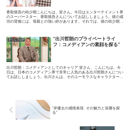
香取慎吾の幼少期こんにちは、皆さん。今日はエンターテイメント界
のスーパースター、香取慎吾さんについてお話ししましょう。彼の成
功の背後には、母親との強い絆があります。それでは、彼の幼少期か
ら見ていきましょう。香取慎吾さんは、1967年1月31...
“出川哲朗のプライベートライ
きりんブログ
フ：コメディアンの素顔を探る”
出川哲朗：コメディアンとしてのキャリア 皆さん、こんにちは。今
日は、日本のコメディアン界で非常に人気のある出川哲朗さんについ
てお話ししましょう。出川さんは、そのユーモラスなキャラクター
と、人々を笑顔にするための独自のスタイルで知られてい...
“岸優太の感情表現: その魅力と深層を探
る”