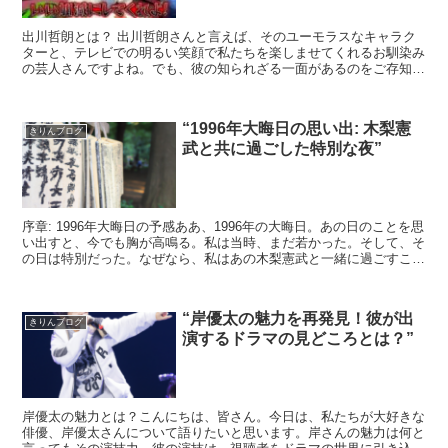
出川哲朗とは？ 出川哲朗さんと言えば、そのユーモラスなキャラク
ターと、テレビでの明るい笑顔で私たちを楽しませてくれるお馴染み
の芸人さんですよね。でも、彼の知られざる一面があるのをご存知で
しょうか？それは、彼の深い自動車愛です。 出川哲...
“1996年大晦日の思い出: 木梨憲
きりんブログ
武と共に過ごした特別な夜”
序章: 1996年大晦日の予感ああ、1996年の大晦日。あの日のことを思
い出すと、今でも胸が高鳴る。私は当時、まだ若かった。そして、そ
の日は特別だった。なぜなら、私はあの木梨憲武と一緒に過ごすこと
になっていたからだ。木梨憲武との出会い私が初...
“岸優太の魅力を再発見！彼が出
きりんブログ
演するドラマの見どころとは？”
岸優太の魅力とは？こんにちは、皆さん。今日は、私たちが大好きな
俳優、岸優太さんについて語りたいと思います。岸さんの魅力は何と