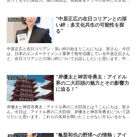
言ってもその演技力。彼の演技は、視聴者をドラマの世界に引き込む
力があります。岸優太の出演ドラマ岸さんはこれまでに数多...
“中居正広の在日コリアンとの深
きりんブログ
い絆：多文化共生の可能性を探
る”
中居正広と在日コリアン：深い絆の始まりこんにちは、皆さん。今日
は、日本のエンターテイメント業界で長年活躍している中居正広さん
と、在日コリアンとの深い絆についてお話ししたいと思います。中居
さんは、自身のテレビ番組で度々在日コリアンの話題を取り...
“岸優太と神宮寺勇太：アイドル
きりんブログ
界の二大巨頭の魅力とその影響力
に迫る！”
岸優太と神宮寺勇太：アイドル界の二大巨頭とは？こんにちは、皆さ
ん。今日は、アイドル界の二大巨頭、岸優太と神宮寺勇太について語
りたいと思います。これらの名前を聞いたことがない方もいるかもし
れませんが、彼らは現在、日本のアイドル界を牽引している...
“亀梨和也の野球への情熱：アイ
きりんブログ