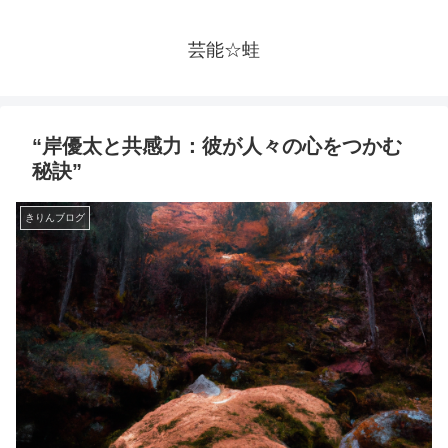
芸能☆蛙
“岸優太と共感力：彼が人々の心をつかむ
秘訣”
きりんブログ