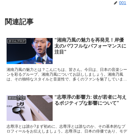
001
関連記事
“湘南乃風の魅力を再発見！岸優
きりんブログ
太のパワフルなパフォーマンスに
注目”
湘南乃風の魅力とは？こんにちは、皆さん。今日は、日本の音楽シー
ンを彩るグループ、湘南乃風についてお話ししましょう。湘南乃風
は、その独特なスタイルと音楽性で、多くのファンを魅了していま
す。彼らの音楽は、レゲエとヒップホップの要素を融合させた新...
“志尊淳の影響力: 彼が若者に与え
きりんブログ
るポジティブな影響について”
志尊淳とは誰か?まず初めに、志尊淳とは誰なのか、その基本的なプ
ロフィールをお伝えしましょう。志尊淳は、日本の俳優であり、モデ