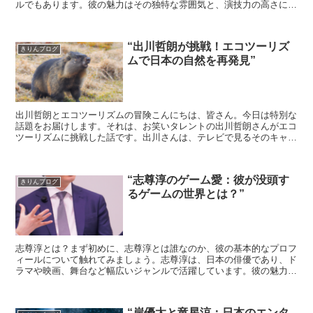
ルでもあります。彼の魅力はその独特な雰囲気と、演技力の高さにあ
ります。彼は数々のドラマや映画で主演を務め、その度に視...
“出川哲朗が挑戦！エコツーリズ
きりんブログ
ムで日本の自然を再発見”
出川哲朗とエコツーリズムの冒険こんにちは、皆さん。今日は特別な
話題をお届けします。それは、お笑いタレントの出川哲朗さんがエコ
ツーリズムに挑戦した話です。出川さんは、テレビで見るそのキャラ
クター通り、とてもフレンドリーで、人々を笑顔にする才能...
“志尊淳のゲーム愛：彼が没頭す
きりんブログ
るゲームの世界とは？”
志尊淳とは？まず初めに、志尊淳とは誰なのか、彼の基本的なプロフ
ィールについて触れてみましょう。志尊淳は、日本の俳優であり、ド
ラマや映画、舞台など幅広いジャンルで活躍しています。彼の魅力は
その独特の雰囲気と、どんな役でも自分のものにしてしまう...
“岸優太と竜星涼：日本のエンタ