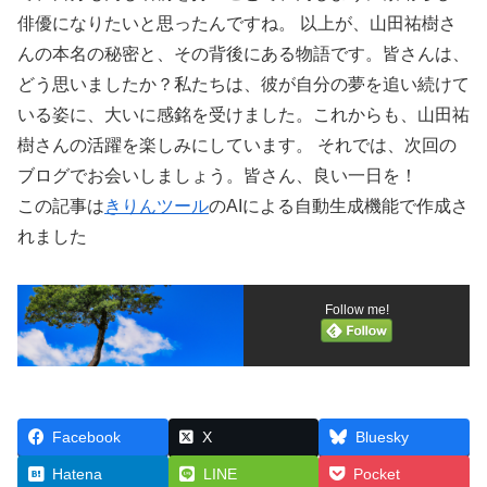
俳優になりたいと思ったんですね。 以上が、山田祐樹さ
んの本名の秘密と、その背後にある物語です。皆さんは、
どう思いましたか？私たちは、彼が自分の夢を追い続けて
いる姿に、大いに感銘を受けました。これからも、山田祐
樹さんの活躍を楽しみにしています。 それでは、次回の
ブログでお会いしましょう。皆さん、良い一日を！
この記事は
きりんツール
のAIによる自動生成機能で作成さ
れました
Follow me!
Facebook
X
Bluesky
Hatena
LINE
Pocket