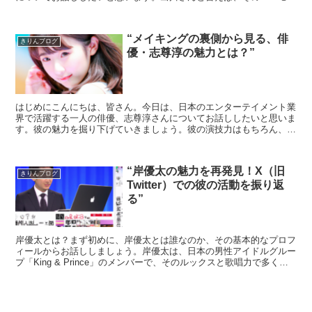
スなキャラクターと、人々を笑顔にする力で知られていますよ...
“メイキングの裏側から見る、俳
きりんブログ
優・志尊淳の魅力とは？”
はじめにこんにちは、皆さん。今日は、日本のエンターテイメント業
界で活躍する一人の俳優、志尊淳さんについてお話ししたいと思いま
す。彼の魅力を掘り下げていきましょう。彼の演技力はもちろん、そ
の人間性やプロフェッショナリズムについても触れていきた...
“岸優太の魅力を再発見！X（旧
きりんブログ
Twitter）での彼の活動を振り返
る”
岸優太とは？まず初めに、岸優太とは誰なのか、その基本的なプロフ
ィールからお話ししましょう。岸優太は、日本の男性アイドルグルー
プ「King & Prince」のメンバーで、そのルックスと歌唱力で多くの
ファンを魅了しています。彼は1995年9月...