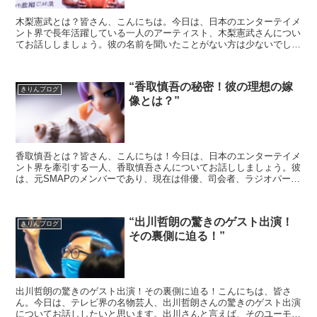
木梨憲武とは？皆さん、こんにちは。今日は、日本のエンターテイメ
ント界で長年活躍している一人のアーティスト、木梨憲武さんについ
てお話ししましょう。彼の名前を聞いたことがない方は少ないでしょ
う。彼は、俳優、歌手、そしてテレビパーソナリティとして...
“香取慎吾の秘密！彼の理想の嫁
きりんブログ
像とは？”
香取慎吾とは？皆さん、こんにちは！今日は、日本のエンターテイメ
ント界を牽引する一人、香取慎吾さんについてお話ししましょう。彼
は、元SMAPのメンバーであり、現在は俳優、司会者、ラジオパーソ
ナリティとして幅広く活躍しています。香取慎吾の理想の...
“出川哲朗の驚きのゲスト出演！
きりんブログ
その裏側に迫る！”
出川哲朗の驚きのゲスト出演！その裏側に迫る！こんにちは、皆さ
ん。今日は、テレビ界の名物芸人、出川哲朗さんの驚きのゲスト出演
についてお話ししたいと思います。出川さんと言えば、そのユーモラ