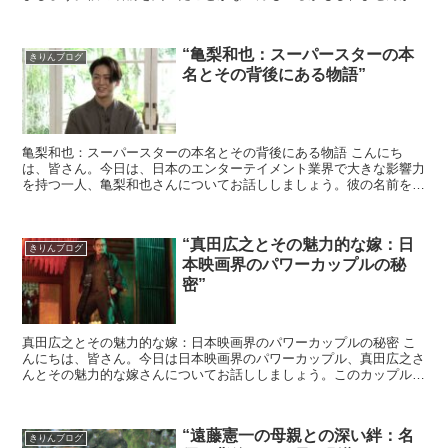
彼の魅力を一度知れば、きっとファンになること間違いなし...
“亀梨和也：スーパースターの本
きりんブログ
名とその背後にある物語”
亀梨和也：スーパースターの本名とその背後にある物語 こんにち
は、皆さん。今日は、日本のエンターテイメント業界で大きな影響力
を持つ一人、亀梨和也さんについてお話ししましょう。彼の名前を聞
いたことがない方は少ないでしょう。でも、彼の本名とそ...
“真田広之とその魅力的な嫁：日
きりんブログ
本映画界のパワーカップルの秘
密”
真田広之とその魅力的な嫁：日本映画界のパワーカップルの秘密 こ
んにちは、皆さん。今日は日本映画界のパワーカップル、真田広之さ
んとその魅力的な嫁さんについてお話ししましょう。このカップルの
魅力と秘密を知ることで、私たち自身の人生にも新たな...
“遠藤憲一の母親との深い絆：名
きりんブログ