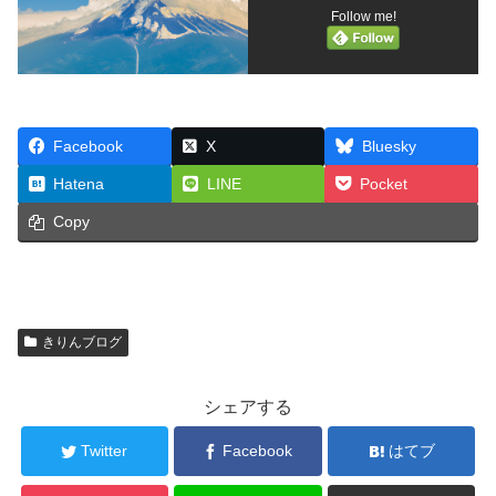
Follow me!
Facebook
X
Bluesky
Hatena
LINE
Pocket
Copy
きりんブログ
シェアする
Twitter
Facebook
はてブ