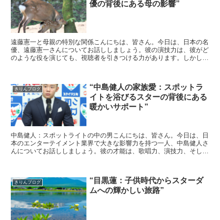
優の背後にある母の影響”
遠藤憲一と母親の特別な関係こんにちは、皆さん。今日は、日本の名
優、遠藤憲一さんについてお話ししましょう。彼の演技力は、彼がど
のような役を演じても、視聴者を引きつける力があります。しかし、
彼の才能の源泉は何でしょうか？それは、彼の母親との深い...
“中島健人の家族愛：スポットラ
きりんブログ
イトを浴びるスターの背後にある
暖かいサポート”
中島健人：スポットライトの中の男こんにちは、皆さん。今日は、日
本のエンターテイメント業界で大きな影響力を持つ一人、中島健人さ
んについてお話ししましょう。彼の才能は、歌唱力、演技力、そして
ダンスのスキルと多岐にわたります。しかし、彼がどのよう...
“目黒蓮：子供時代からスターダ
きりんブログ
ムへの輝かしい旅路”