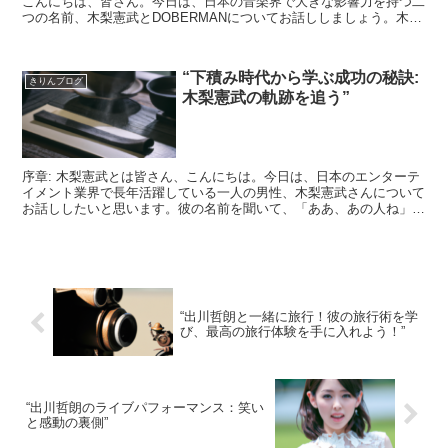
こんにちは、皆さん。今日は、日本の音楽界で大きな影響力を持つ二
つの名前、木梨憲武とDOBERMANについてお話ししましょう。木梨
憲武：多才なエンターテイナーまずは、木梨憲武さ...
“下積み時代から学ぶ成功の秘訣:
きりんブログ
木梨憲武の軌跡を追う”
序章: 木梨憲武とは皆さん、こんにちは。今日は、日本のエンターテ
イメント業界で長年活躍している一人の男性、木梨憲武さんについて
お話ししたいと思います。彼の名前を聞いて、「ああ、あの人ね」と
思った方も多いのではないでしょうか。彼は、俳優、歌手...
“出川哲朗と一緒に旅行！彼の旅行術を学
び、最高の旅行体験を手に入れよう！”
“出川哲朗のライブパフォーマンス：笑い
と感動の裏側”