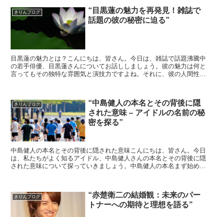
“目黒蓮の魅力を再発見！雑誌で
きりんブログ
話題の彼の秘密に迫る”
目黒蓮の魅力とは？こんにちは、皆さん。今日は、雑誌で話題沸騰中
の若手俳優、目黒蓮さんについてお話ししましょう。彼の魅力は何と
言ってもその独特な雰囲気と演技力ですよね。それに、彼の人間性も
また魅力的なのです。目黒蓮の演技力目黒蓮さんの演技力は...
“中島健人の本名とその背後に隠
きりんブログ
された意味 – アイドルの名前の秘
密を探る”
中島健人の本名とその背後に隠された意味こんにちは、皆さん。今日
は、私たちがよく知るアイドル、中島健人さんの本名とその背後に隠
された意味について探っていきましょう。中島健人の本名まず始め
に、中島健人さんの本名は、実は「中島健人」そのものです。...
“赤楚衛二の結婚観：未来のパー
きりんブログ
トナーへの期待と理想を語る”