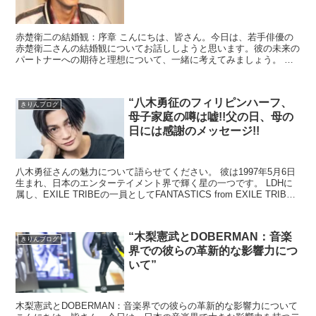
赤楚衛二の結婚観：序章 こんにちは、皆さん。今日は、若手俳優の
赤楚衛二さんの結婚観についてお話ししようと思います。彼の未来の
パートナーへの期待と理想について、一緒に考えてみましょう。 赤
楚衛二の結婚観：理想のパートナー 赤楚さんが理...
“八木勇征のフィリピンハーフ、
きりんブログ
母子家庭の噂は嘘!!父の日、母の
日には感謝のメッセージ!!
八木勇征さんの魅力について語らせてください。 彼は1997年5月6日
生まれ、日本のエンターテイメント界で輝く星の一つです。 LDHに
属し、EXILE TRIBEの一員としてFANTASTICS from EXILE TRIBE
で活動する彼...
“木梨憲武とDOBERMAN：音楽
きりんブログ
界での彼らの革新的な影響力につ
いて”
木梨憲武とDOBERMAN：音楽界での彼らの革新的な影響力について