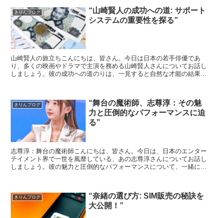
“山崎賢人の成功への道: サポート
きりんブログ
システムの重要性を探る”
山崎賢人の旅立ちこんにちは、皆さん。今日は日本の若手俳優であ
り、多くの映画やドラマで主演を務める山崎賢人さんについてお話し
しましょう。彼の成功への道のりは、一見すると自然な才能の結果の
ように見えますが、実際には彼の周囲のサポートシステムが大...
“舞台の魔術師、志尊淳：その魅
きりんブログ
力と圧倒的なパフォーマンスに迫
る”
志尊淳：舞台の魔術師こんにちは、皆さん。今日は、日本のエンター
テイメント界で一世を風靡している、あの志尊淳さんについてお話し
しましょう。彼の魅力と圧倒的なパフォーマンスについて、一緒に探
っていきましょう。志尊淳の魅力：その人間性まず、志尊淳...
“奈緒の選び方: SIM販売の秘訣を
きりんブログ
大公開！”