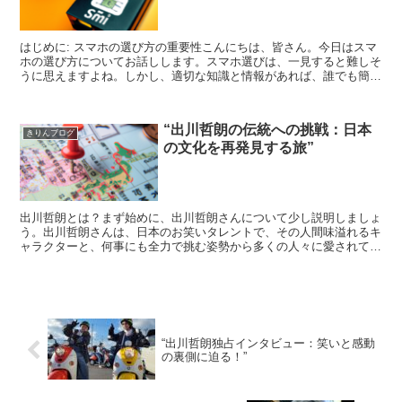
はじめに: スマホの選び方の重要性こんにちは、皆さん。今日はスマ
ホの選び方についてお話しします。スマホ選びは、一見すると難しそ
うに思えますよね。しかし、適切な知識と情報があれば、誰でも簡単
に理想のスマホを見つけることができます。スマホ選びの...
“出川哲朗の伝統への挑戦：日本
きりんブログ
の文化を再発見する旅”
出川哲朗とは？まず始めに、出川哲朗さんについて少し説明しましょ
う。出川哲朗さんは、日本のお笑いタレントで、その人間味溢れるキ
ャラクターと、何事にも全力で挑む姿勢から多くの人々に愛されてい
ます。彼の特徴的な「イッテQ!」の掛け声は、日本中の人...
“出川哲朗独占インタビュー：笑いと感動
の裏側に迫る！”