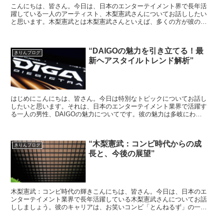
こんにちは、皆さん。今日は、日本のエンターテイメント界で長年活
躍している一人のアーティスト、木梨憲武さんについてお話ししたい
と思います。木梨憲武とは木梨憲武さんといえば、多くの方が彼の名
前を聞いたことがあるでしょう。彼は、俳優、歌手、そして...
“DAIGOの魅力を引き立てる！最
きりんブログ
新ヘアスタイルトレンド解析”
はじめにこんにちは、皆さん。今日は特別なトピックについてお話し
したいと思います。それは、日本のエンターテイメント業界で活躍す
る一人の男性、DAIGOの魅力についてです。彼の魅力は多岐にわた
りますが、今回は特に彼のヘアスタイルに焦点を当ててみ...
“木梨憲武：コンビ時代からの成
きりんブログ
長と、今後の展望”
木梨憲武：コンビ時代の輝きこんにちは、皆さん。今日は、日本のエ
ンターテイメント業界で長年活躍している木梨憲武さんについてお話
ししましょう。彼のキャリアは、お笑いコンビ「とんねるず」の一員
としてスタートしました。その頃から彼の才能は明らかで、...