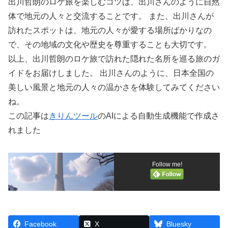
出川哲朗のロケ旅を楽しむコツは、出川さんのように自然
体で地元の人々と交流することです。 また、出川さんが
訪れたスポットは、地元の人々が愛する場所ばかりなの
で、その地域の文化や歴史を尊重することも大切です。
以上、出川哲朗のロケ旅で訪れた隠れた名所を巡る旅のガ
イドをお届けしました。 出川さんのように、日本全国の
美しい風景と地元の人々の温かさを体験してみてください
ね。
この記事は
きりんツール
のAIによる自動生成機能で作成さ
れました
Follow me!
Facebook
X
Bluesky