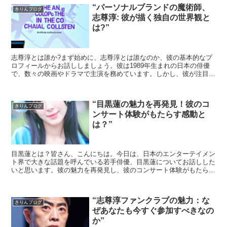
“パーソナルブランドの魔術師、
きりんブログ
志尊淳: 彼が描く独自の世界観と
は?”
志尊淳とは誰か?まず始めに、志尊淳とは誰なのか、彼の基本的なプ
ロフィールからお話ししましょう。彼は1989年生まれの日本の俳優
で、数々の映画やドラマで主演を務めています。しかし、彼が注目さ
れるのはその演技力だけではありません。パーソナルブラ...
“目黒蓮の魅力を再発見！彼のコ
きりんブログ
ンサート体験がもたらす感動と
は？”
目黒蓮とは？皆さん、こんにちは。今日は、日本のエンターテイメン
ト界で大きな話題を呼んでいる若手俳優、目黒蓮についてお話しした
いと思います。彼の魅力を再発見し、彼のコンサート体験がもたらす
感動について深掘りしていきましょう。目黒蓮の魅力目黒蓮...
“志尊淳ファンクラブの魅力：な
きりんブログ
ぜあなたも今すぐ参加すべきなの
か”