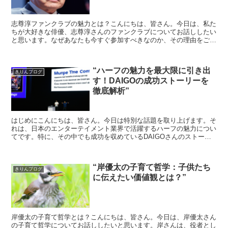
志尊淳ファンクラブの魅力とは？こんにちは、皆さん。今日は、私た
ちが大好きな俳優、志尊淳さんのファンクラブについてお話ししたい
と思います。なぜあなたも今すぐ参加すべきなのか、その理由をご紹
介します。志尊淳ファンクラブの特典まず、志尊淳ファンク...
“ハーフの魅力を最大限に引き出
きりんブログ
す！DAIGOの成功ストーリーを
徹底解析”
はじめにこんにちは、皆さん。今日は特別な話題を取り上げます。そ
れは、日本のエンターテイメント業界で活躍するハーフの魅力につい
てです。特に、その中でも成功を収めているDAIGOさんのストーリ
ーを通じて、その魅力を徹底解析していきましょう。DA...
“岸優太の子育て哲学：子供たち
きりんブログ
に伝えたい価値観とは？”
岸優太の子育て哲学とは？こんにちは、皆さん。今日は、岸優太さん
の子育て哲学についてお話ししたいと思います。岸さんは、役者とし