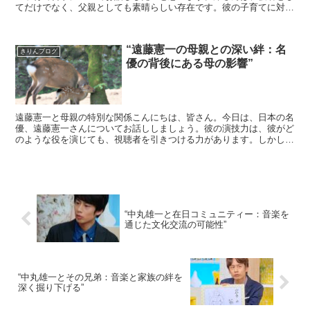
てだけでなく、父親としても素晴らしい存在です。彼の子育てに対す
る考え方や価値観は、多くの人々に影響を与えています。岸...
“遠藤憲一の母親との深い絆：名
きりんブログ
優の背後にある母の影響”
遠藤憲一と母親の特別な関係こんにちは、皆さん。今日は、日本の名
優、遠藤憲一さんについてお話ししましょう。彼の演技力は、彼がど
のような役を演じても、視聴者を引きつける力があります。しかし、
彼の才能の源泉は何でしょうか？それは、彼の母親との深い...
“中丸雄一と在日コミュニティー：音楽を
通じた文化交流の可能性”
“中丸雄一とその兄弟：音楽と家族の絆を
深く掘り下げる”