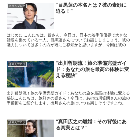
“目黒蓮の本名とは？彼の素顔に
きりんブログ
迫る！”
はじめに こんにちは、皆さん。今日は、日本の若手俳優界で大きな
話題を集めている一人、目黒蓮さんについてお話ししましょう。彼の
魅力については多くの方が既にご存知かと思いますが、今回は彼の素
顔に迫り、彼の本名についても掘り下げていきたいと思...
“出川哲朗流！旅の準備完璧ガイ
きりんブログ
ド：あなたの旅を最高の体験に変
える秘訣”
出川哲朗流！旅の準備完璧ガイド：あなたの旅を最高の体験に変える
秘訣こんにちは、旅好きの皆さん！今日は、あの出川哲朗さんの旅の
準備術をご紹介します。出川さんの旅はいつも楽しそうですよね。そ
の秘訣は、しっかりとした準備にあります。1. 旅行先の...
“真田広之の離婚：その背後にあ
きりんブログ
る真実とは？”