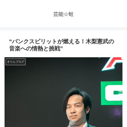
芸能☆蛙
“パンクスピリットが燃える！木梨憲武の
音楽への情熱と挑戦”
きりんブログ