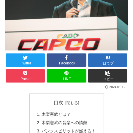
Twitter
Facebook
はてブ
Pocket
LINE
コピー
2024.01.12
目次
木梨憲武とは？
木梨憲武の音楽への情熱
パンクスピリットが燃える！