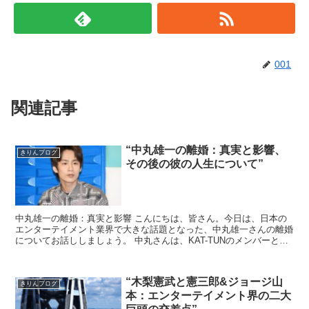
001
関連記事
“中丸雄一の離婚：真実と影響、
きりんブログ
その後の彼の人生について”
中丸雄一の離婚：真実と影響 こんにちは、皆さん。今日は、日本の
エンターテイメント業界で大きな話題となった、中丸雄一さんの離婚
についてお話ししましょう。 中丸さんは、KAT-TUNのメンバーとし
て、また俳優としても活躍してきた人物です。彼...
“木梨憲武と憲三郎&ジョージ山
きりんブログ
本：エンターテイメント界の二大