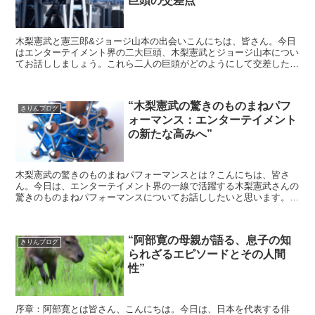
巨頭の交差点”
木梨憲武と憲三郎&ジョージ山本の出会いこんにちは、皆さん。今日
はエンターテイメント界の二大巨頭、木梨憲武とジョージ山本につい
てお話ししましょう。これら二人の巨頭がどのようにして交差したの
か、その舞台裏を探ります。木梨憲武は、日本の音楽界と映...
“木梨憲武の驚きのものまねパフ
きりんブログ
ォーマンス：エンターテイメント
の新たな高みへ”
木梨憲武の驚きのものまねパフォーマンスとは？こんにちは、皆さ
ん。今日は、エンターテイメント界の一線で活躍する木梨憲武さんの
驚きのものまねパフォーマンスについてお話ししたいと思います。彼
のパフォーマンスは、まさにエンターテイメントの新たな高み...
“阿部寛の母親が語る、息子の知
きりんブログ
られざるエピソードとその人間
性”
序章：阿部寛とは皆さん、こんにちは。今日は、日本を代表する俳