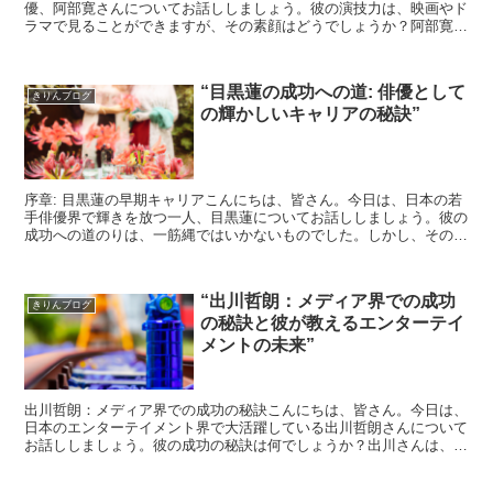
優、阿部寛さんについてお話ししましょう。彼の演技力は、映画やド
ラマで見ることができますが、その素顔はどうでしょうか？阿部寛の
幼少期阿部寛さんの母親によれば、彼は幼少期から非常に活発...
“目黒蓮の成功への道: 俳優として
きりんブログ
の輝かしいキャリアの秘訣”
序章: 目黒蓮の早期キャリアこんにちは、皆さん。今日は、日本の若
手俳優界で輝きを放つ一人、目黒蓮についてお話ししましょう。彼の
成功への道のりは、一筋縄ではいかないものでした。しかし、その困
難を乗り越えて彼が今日の地位を築くことができたのは、...
“出川哲朗：メディア界での成功
きりんブログ
の秘訣と彼が教えるエンターテイ
メントの未来”
出川哲朗：メディア界での成功の秘訣こんにちは、皆さん。今日は、
日本のエンターテイメント界で大活躍している出川哲朗さんについて
お話ししましょう。彼の成功の秘訣は何でしょうか？出川さんは、常
に前向きな姿勢で、どんな困難も乗り越えてきました。彼の...