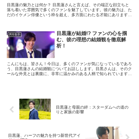
目黒蓮の魅力とは何か？ 目黒蓮さんと言えば、その端正な顔立ちと
落ち着いた雰囲気で多くのファンを魅了しています。彼の魅力は、た
だのイケメン俳優という枠を超え、多方面にわたる才能にあります。
彼はモデルとしても活躍しており、そのスタイルの良さ...
目黒蓮が結婚!? ファンの心を掴
男性歌手
む、彼の理想の結婚観を徹底解
析！
こんにちは、皆さん！今日は、多くのファンが気になっているであろ
う、目黒蓮さんの結婚観についてお話しします。目黒さんは、そのク
ールな外見とは裏腹に、非常に温かみのある人柄で知られています
が、彼の理想の結婚観は一体どのようなものなのでしょうか？...
目黒蓮と母親の絆：スターダムへの道の
りと家族の影響
目黒蓮、ハーフの魅力を持つ新世代アイ