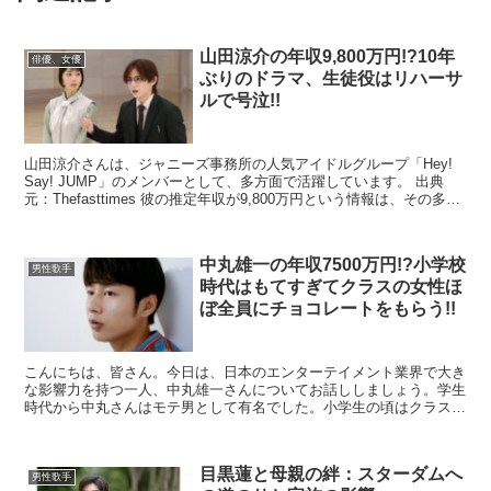
山田涼介の年収9,800万円!?10年
俳優、女優
ぶりのドラマ、生徒役はリハーサ
ルで号泣!!
山田涼介さんは、ジャニーズ事務所の人気アイドルグループ「Hey!
Say! JUMP」のメンバーとして、多方面で活躍しています。 出典
元：Thefasttimes 彼の推定年収が9,800万円という情報は、その多才
な活動と高い人気を反映し...
中丸雄一の年収7500万円!?小学校
男性歌手
時代はもてすぎてクラスの女性ほ
ぼ全員にチョコレートをもらう!!
こんにちは、皆さん。今日は、日本のエンターテイメント業界で大き
な影響力を持つ一人、中丸雄一さんについてお話ししましょう。学生
時代から中丸さんはモテ男として有名でした。小学生の頃はクラスの
ほとんどの女子からバレンタインチョコをもらっていたそ...
目黒蓮と母親の絆：スターダムへ
男性歌手