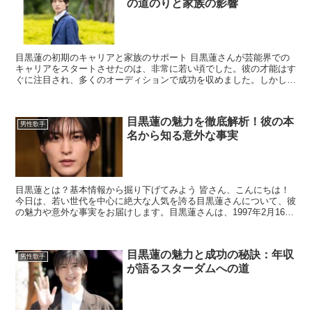
の道のりと家族の影響
目黒蓮の初期のキャリアと家族のサポート 目黒蓮さんが芸能界での
キャリアをスタートさせたのは、非常に若い頃でした。彼の才能はす
ぐに注目され、多くのオーディションで成功を収めました。しかし、
この成功の背後には、彼の家族、特に母親の絶え間ない...
目黒蓮の魅力を徹底解析！彼の本
男性歌手
名から知る意外な事実
目黒蓮とは？基本情報から掘り下げてみよう 皆さん、こんにちは！
今日は、若い世代を中心に絶大な人気を誇る目黒蓮さんについて、彼
の魅力や意外な事実をお届けします。目黒蓮さんは、1997年2月16日
生まれの日本のアイドルで、ジャニーズ事務所に...
目黒蓮の魅力と成功の秘訣：年収
男性歌手
が語るスターダムへの道